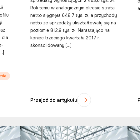
sprzedaży wynoszących 2.463,6 tys. zł.
d
AS
Rok temu w analogicznym okresie strata
a
ofilu
netto sięgnęła 648,7 tys. zł, a przychody
gi
netto ze sprzedaży ukształtowały się na
raz
poziomie 812,9 tys. zł. Narastająco na
 dla
koniec trzeciego kwartału 2017 r.
e-
skonsolidowany […]
…]
enia
Przejdź do artykułu