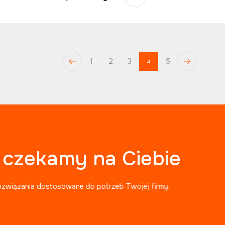
1
2
3
5
4
, czekamy na Ciebie
ozwiązania dostosowane do potrzeb Twojej firmy.