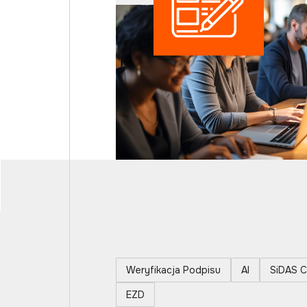
Weryfikacja Podpisu
AI
SiDAS C
EZD