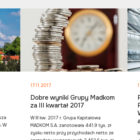
17.11.2017
1
Dobre wyniki Grupy Madkom
za III kwartał 2017
sza
W III kw. 2017 r. Grupa Kapitałowa
. W
MADKOM S.A. zanotowała 441,9 tys. zł
zysku netto przy przychodach netto ze