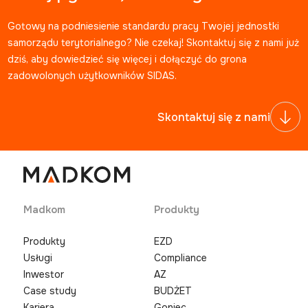
Gotowy na podniesienie standardu pracy Twojej jednostki
samorządu terytorialnego? Nie czekaj! Skontaktuj się z nami już
dziś, aby dowiedzieć się więcej i dołączyć do grona
zadowolonych użytkowników SIDAS.
Skontaktuj się z nami
Madkom
Produkty
Produkty
EZD
Usługi
Compliance
Inwestor
AZ
Case study
BUDŻET
Kariera
Goniec