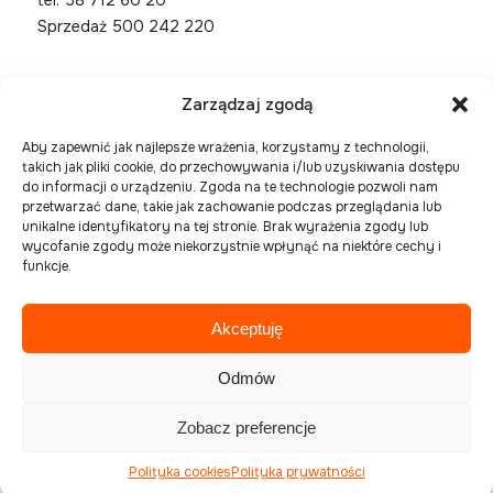
tel.
58 712 60 20
Sprzedaż 500 242 220
Zarządzaj zgodą
Aby zapewnić jak najlepsze wrażenia, korzystamy z technologii,
takich jak pliki cookie, do przechowywania i/lub uzyskiwania dostępu
do informacji o urządzeniu. Zgoda na te technologie pozwoli nam
przetwarzać dane, takie jak zachowanie podczas przeglądania lub
unikalne identyfikatory na tej stronie. Brak wyrażenia zgody lub
wycofanie zgody może niekorzystnie wpłynąć na niektóre cechy i
funkcje.
Akceptuję
Spółka zarejestrowana w Sądzie Rejonowym Gdańsk
Północ, VIII Wydział Gospodarczy Krajowego
Odmów
Rejestru Sądowego pod numerem KRS 0000394954,
NIP 586-227-27-56 , REGON 221508925
Zobacz preferencje
Polityka Cookies
Polityka prywatności
Polityka cookies
Polityka prywatności