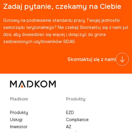
Zadaj pytanie, czekamy na Ciebie
Gotowy na podniesienie standardu pracy Twojej jednostki
samorządu terytorialnego? Nie czekaj! Skontaktuj się z nami już
dziś, aby dowiedzieć się więcej i dołączyć do grona
zadowolonych użytkowników SIDAS.
Skontaktuj się z nami
Madkom
Produkty
Produkty
EZD
Usługi
Compliance
Inwestor
AZ