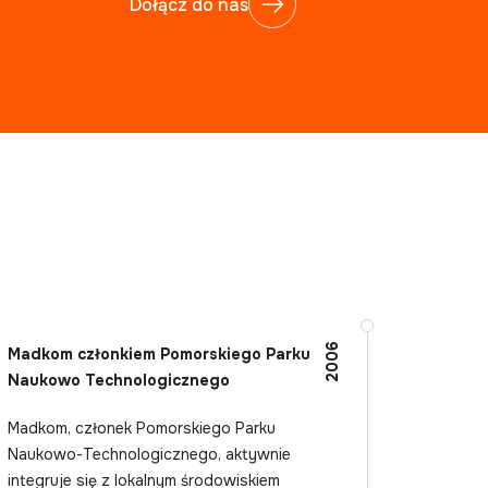
Dołącz do nas
2006
Madkom członkiem Pomorskiego Parku
Powstanie M
Naukowo Technologicznego
Poszukując s
Madkom, członek Pomorskiego Parku
rozwoju spół
Naukowo-Technologicznego, aktywnie
wywodzi się 
integruje się z lokalnym środowiskiem