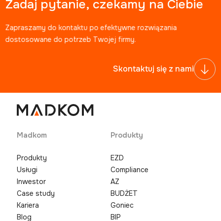
Zadaj pytanie, czekamy na Ciebie
Zapraszamy do kontaktu po efektywne rozwiązania
dostosowane do potrzeb Twojej firmy.
Skontaktuj się z nami
Madkom
Produkty
Produkty
EZD
Usługi
Compliance
Inwestor
AZ
Case study
BUDŻET
Kariera
Goniec
Blog
BIP