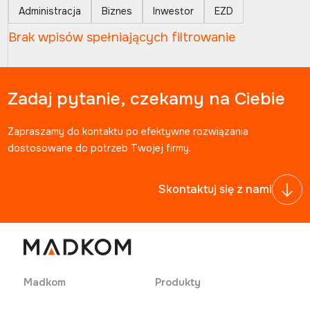
Administracja
Biznes
Inwestor
EZD
Brak wpisów spełniających filtrowanie
Zadaj pytanie, czekamy na Ciebie
Zapraszamy do kontaktu po efektywne rozwiązania
dostosowane do potrzeb Twojej firmy.
Skontaktuj się z nami
Madkom
Produkty