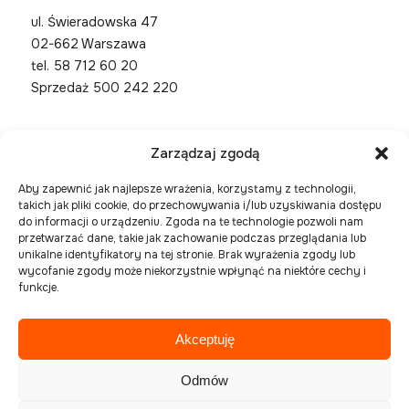
ul. Świeradowska 47
02-662 Warszawa
tel.
58 712 60 20
Sprzedaż 500 242 220
Zarządzaj zgodą
Aby zapewnić jak najlepsze wrażenia, korzystamy z technologii,
takich jak pliki cookie, do przechowywania i/lub uzyskiwania dostępu
do informacji o urządzeniu. Zgoda na te technologie pozwoli nam
przetwarzać dane, takie jak zachowanie podczas przeglądania lub
unikalne identyfikatory na tej stronie. Brak wyrażenia zgody lub
wycofanie zgody może niekorzystnie wpłynąć na niektóre cechy i
funkcje.
Akceptuję
Spółka zarejestrowana w Sądzie Rejonowym Gdańsk
Północ, VIII Wydział Gospodarczy Krajowego
Odmów
Rejestru Sądowego pod numerem KRS 0000394954,
NIP 586-227-27-56 , REGON 221508925