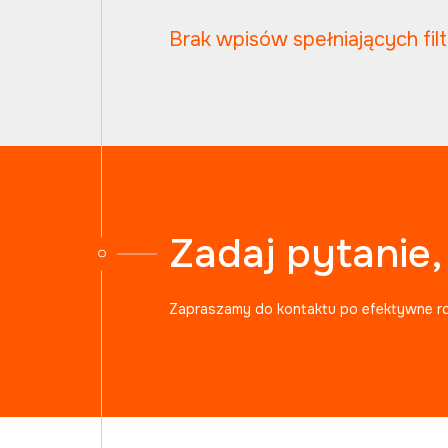
Brak wpisów spełniających fil
Zadaj pytanie
Zapraszamy do kontaktu po efektywne r