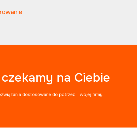
trowanie
, czekamy na Ciebie
ozwiązania dostosowane do potrzeb Twojej firmy.