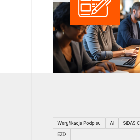
Weryfikacja Podpisu
AI
SiDAS C
EZD