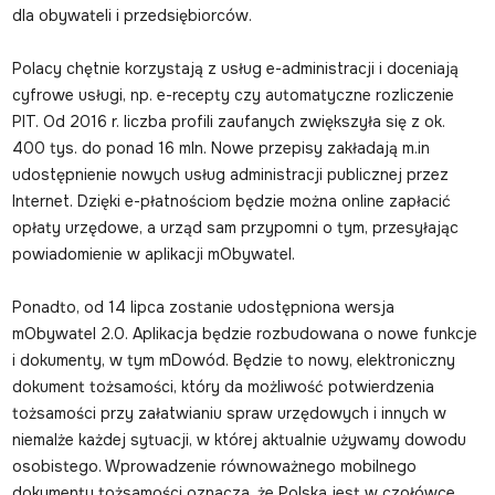
dla obywateli i przedsiębiorców.
Polacy chętnie korzystają z usług e-administracji i doceniają
cyfrowe usługi, np. e-recepty czy automatyczne rozliczenie
PIT. Od 2016 r. liczba profili zaufanych zwiększyła się z ok.
400 tys. do ponad 16 mln. Nowe przepisy zakładają m.in
udostępnienie nowych usług administracji publicznej przez
Internet. Dzięki e-płatnościom będzie można online zapłacić
opłaty urzędowe, a urząd sam przypomni o tym, przesyłając
powiadomienie w aplikacji mObywatel.
Ponadto, od 14 lipca zostanie udostępniona wersja
mObywatel 2.0. Aplikacja będzie rozbudowana o nowe funkcje
i dokumenty, w tym mDowód. Będzie to nowy, elektroniczny
dokument tożsamości, który da możliwość potwierdzenia
tożsamości przy załatwianiu spraw urzędowych i innych w
niemalże każdej sytuacji, w której aktualnie używamy dowodu
osobistego. Wprowadzenie równoważnego mobilnego
dokumentu tożsamości oznacza, że Polska jest w czołówce