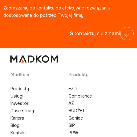
Zapraszamy do kontaktu po efektywne rozwiązania
dostosowane do potrzeb Twojej firmy.
Skontaktuj się z nami
Madkom
Produkty
Produkty
EZD
Usługi
Compliance
Inwestor
AZ
Case study
BUDŻET
Kariera
Goniec
Blog
BIP
Kontakt
PRW