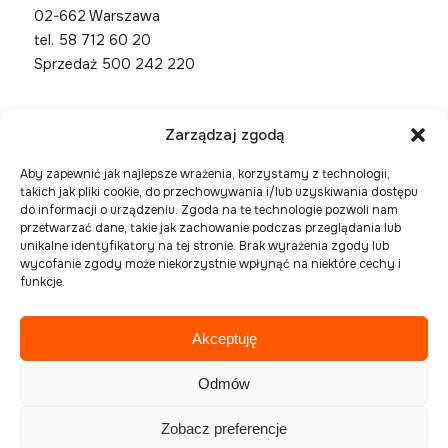
02-662 Warszawa
tel.
58 712 60 20
Sprzedaż 500 242 220
Zarządzaj zgodą
Aby zapewnić jak najlepsze wrażenia, korzystamy z technologii,
takich jak pliki cookie, do przechowywania i/lub uzyskiwania dostępu
do informacji o urządzeniu. Zgoda na te technologie pozwoli nam
przetwarzać dane, takie jak zachowanie podczas przeglądania lub
unikalne identyfikatory na tej stronie. Brak wyrażenia zgody lub
wycofanie zgody może niekorzystnie wpłynąć na niektóre cechy i
funkcje.
Akceptuję
Spółka zarejestrowana w Sądzie Rejonowym Gdańsk
Północ, VIII Wydział Gospodarczy Krajowego
Odmów
Rejestru Sądowego pod numerem KRS 0000394954,
NIP 586-227-27-56 , REGON 221508925
Zobacz preferencje