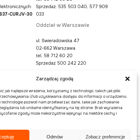
lektronicznych:
Sprzedaż: 535 503 040, 577 909
4637-CURJV-30
033
Oddział w Warszawie
ul. Świeradowska 47
02-662 Warszawa
tel.
58 712 60 20
Sprzedaż 500 242 220
Zarządzaj zgodą
ć jak najlepsze wrażenia, korzystamy z technologii, takich jak pliki
przechowywania i/lub uzyskiwania dostępu do informacji o urządzeniu.
 technologie pozwoli nam przetwarzać dane, takie jak zachowanie
eglądania lub unikalne identyfikatory na tej stronie. Brak wyrażenia
ycofanie zgody może niekorzystnie wpłynąć na niektóre cechy i
ceptuję
Odmów
Zobacz preferencje
Polityka Cookies
Polityka prywatności