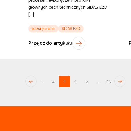
procesem e-Doręczeń. Oto kilka
głównych cech technicznych SIDAS EZD:
[…]
e-Doręczenia
SIDAS EZD
Przejdź do artykułu
1
2
4
5
45
3
…