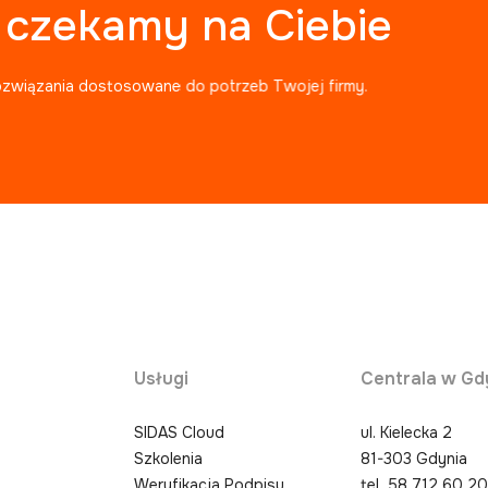
, czekamy na Ciebie
ozwiązania dostosowane do potrzeb Twojej firmy.
Usługi
Centrala w Gd
SIDAS Cloud
ul. Kielecka 2
Szkolenia
81-303 Gdynia
Weryfikacja Podpisu
tel.
58 712 60 2