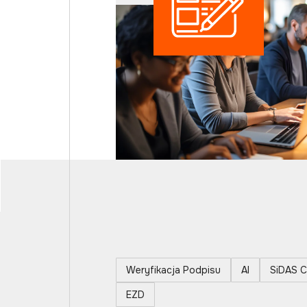
Weryfikacja Podpisu
AI
SiDAS C
EZD