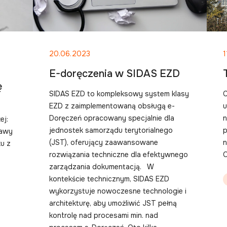
20.06.2023
1
E-doręczenia w SIDAS EZD
ę
SIDAS EZD to kompleksowy system klasy
C
EZD z zaimplementowaną obsługą e-
Doręczeń opracowany specjalnie dla
n
ej:
jednostek samorządu terytorialnego
p
tawy
(JST), oferujący zaawansowane
n
u z
rozwiązania techniczne dla efektywnego
zarządzania dokumentacją. W
kontekście technicznym, SIDAS EZD
wykorzystuje nowoczesne technologie i
architekturę, aby umożliwić JST pełną
kontrolę nad procesami min. nad