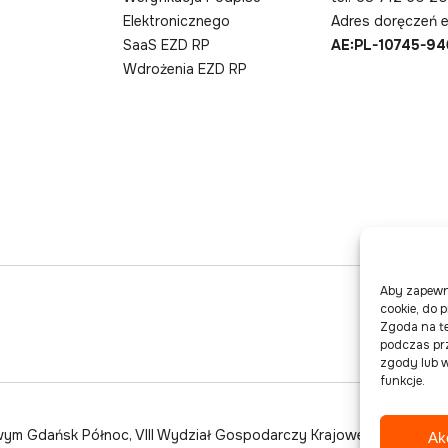
Elektronicznego
Adres doręczeń e
SaaS EZD RP
AE:PL-10745-9
Wdrożenia EZD RP
Aby zapewni
cookie, do 
Zgoda na te
podczas prz
zgody lub w
funkcje.
wym Gdańsk Północ, VIII Wydział Gospodarczy Krajowego
Ak