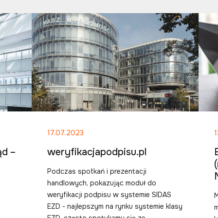
17.07.2023
1
d –
weryfikacjapodpisu.pl
Podczas spotkań i prezentacji
handlowych, pokazując moduł do
weryfikacji podpisu w systemie SIDAS
M
EZD - najlepszym na rynku systemie klasy
m
EZD, często spotykamy się ze