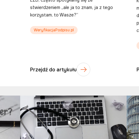
k
stwierdzeniem „ale ja to znam, ja z tego
m
korzystam, to Wasze?”
d
p
WeryfikacjaPodpisu.pl
c
Przejdź do artykułu