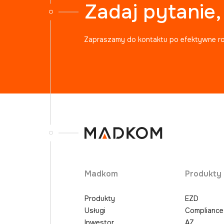
Zadaj pytanie
Zapraszamy do kontaktu po efektywne r
Madkom
Produkty
Produkty
EZD
Usługi
Compliance
Inwestor
AZ