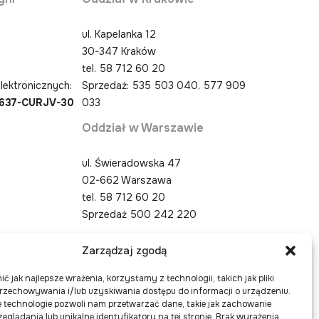
ul. Kapelanka 12
30-347 Kraków
0
tel.
58 712 60 20
lektronicznych:
Sprzedaż: 535 503 040, 577 909
4637-CURJV-30
033
Oddział w Warszawie
ul. Świeradowska 47
02-662 Warszawa
tel.
58 712 60 20
Sprzedaż 500 242 220
Zarządzaj zgodą
ć jak najlepsze wrażenia, korzystamy z technologii, takich jak pliki
przechowywania i/lub uzyskiwania dostępu do informacji o urządzeniu.
 technologie pozwoli nam przetwarzać dane, takie jak zachowanie
eglądania lub unikalne identyfikatory na tej stronie. Brak wyrażenia