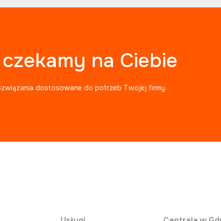
, czekamy na Ciebie
ozwiązania dostosowane do potrzeb Twojej firmy.
Usługi
Centrala w Gd