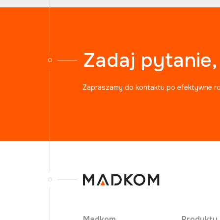
Zadaj pytanie
Zapraszamy do kontaktu po efektywne r
Madkom
Produkty