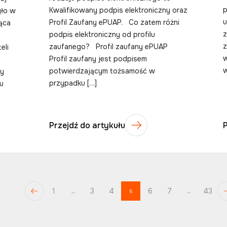
p
Kwalifikowany podpis elektroniczny oraz
yło w
u
Profil Zaufany ePUAP. Co zatem różni
ąca
z
podpis elektroniczny od profilu
zaufanego? Profil zaufany ePUAP
eli
w
Profil zaufany jest podpisem
w
potwierdzającym tożsamość w
my
przypadku […]
u
Przejdź do artykułu
1
3
4
6
7
43
…
5
…