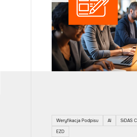
Weryfikacja Podpisu
AI
SiDAS C
EZD