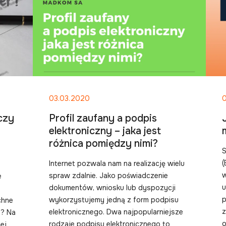
03.03.2020
czy
Profil zaufany a podpis
elektroniczny – jaka jest
różnica pomiędzy nimi?
S
(
Internet pozwala nam na realizację wielu
w
spraw zdalnie. Jako poświadczenie
e
u
dokumentów, wniosku lub dyspozycji
p
wykorzystujemy jedną z form podpisu
chne
z
elektronicznego. Dwa najpopularniejsze
t? Na
o
rodzaje podpisu elektronicznego to
ej