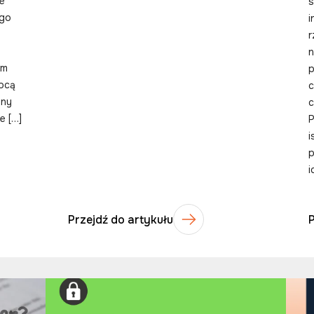
e
s
ego
i
r
n
ym
p
mocą
c
zny
c
e […]
P
i
p
i
Przejdź do artykułu