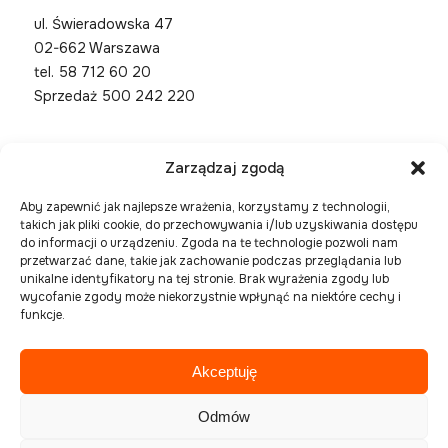
ul. Świeradowska 47
02-662 Warszawa
tel.
58 712 60 20
Sprzedaż 500 242 220
Zarządzaj zgodą
Aby zapewnić jak najlepsze wrażenia, korzystamy z technologii,
takich jak pliki cookie, do przechowywania i/lub uzyskiwania dostępu
do informacji o urządzeniu. Zgoda na te technologie pozwoli nam
przetwarzać dane, takie jak zachowanie podczas przeglądania lub
unikalne identyfikatory na tej stronie. Brak wyrażenia zgody lub
wycofanie zgody może niekorzystnie wpłynąć na niektóre cechy i
funkcje.
Akceptuję
Spółka zarejestrowana w Sądzie Rejonowym Gdańsk
Północ, VIII Wydział Gospodarczy Krajowego
Odmów
Rejestru Sądowego pod numerem KRS 0000394954,
NIP 586-227-27-56 , REGON 221508925