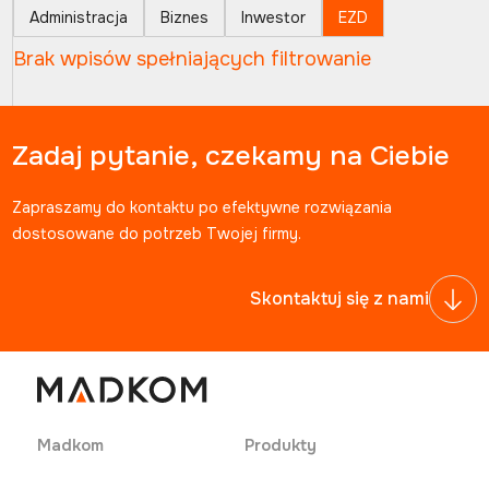
Administracja
Biznes
Inwestor
EZD
Brak wpisów spełniających filtrowanie
Zadaj pytanie, czekamy na Ciebie
Zapraszamy do kontaktu po efektywne rozwiązania
dostosowane do potrzeb Twojej firmy.
Skontaktuj się z nami
Madkom
Produkty