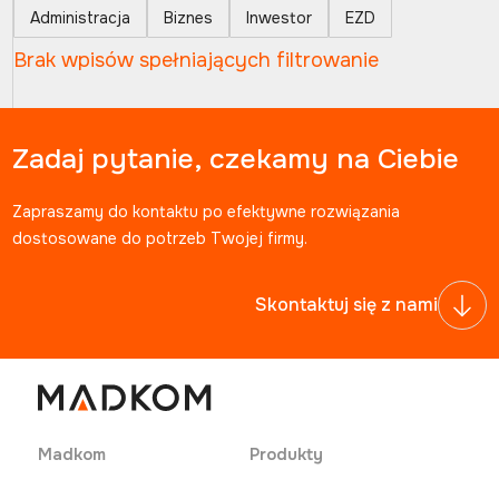
Administracja
Biznes
Inwestor
EZD
Brak wpisów spełniających filtrowanie
Zadaj pytanie, czekamy na Ciebie
Zapraszamy do kontaktu po efektywne rozwiązania
dostosowane do potrzeb Twojej firmy.
Skontaktuj się z nami
Madkom
Produkty