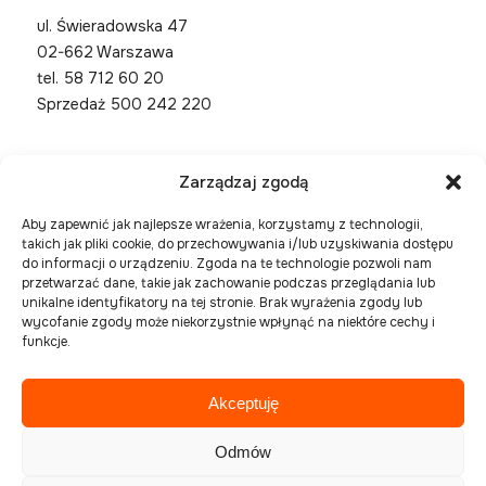
ul. Świeradowska 47
02-662 Warszawa
tel.
58 712 60 20
Sprzedaż 500 242 220
Zarządzaj zgodą
Aby zapewnić jak najlepsze wrażenia, korzystamy z technologii,
takich jak pliki cookie, do przechowywania i/lub uzyskiwania dostępu
do informacji o urządzeniu. Zgoda na te technologie pozwoli nam
przetwarzać dane, takie jak zachowanie podczas przeglądania lub
unikalne identyfikatory na tej stronie. Brak wyrażenia zgody lub
wycofanie zgody może niekorzystnie wpłynąć na niektóre cechy i
funkcje.
Akceptuję
Spółka zarejestrowana w Sądzie Rejonowym Gdańsk
Północ, VIII Wydział Gospodarczy Krajowego
Odmów
Rejestru Sądowego pod numerem KRS 0000394954,
NIP 586-227-27-56 , REGON 221508925