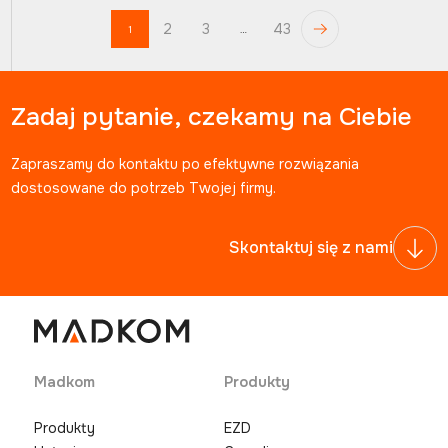
2
3
43
1
…
Zadaj pytanie, czekamy na Ciebie
Zapraszamy do kontaktu po efektywne rozwiązania
dostosowane do potrzeb Twojej firmy.
Skontaktuj się z nami
Madkom
Produkty
Produkty
EZD