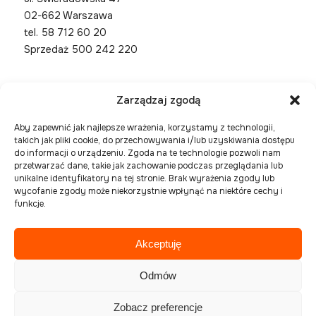
02-662 Warszawa
tel.
58 712 60 20
Sprzedaż 500 242 220
Zarządzaj zgodą
Aby zapewnić jak najlepsze wrażenia, korzystamy z technologii,
takich jak pliki cookie, do przechowywania i/lub uzyskiwania dostępu
do informacji o urządzeniu. Zgoda na te technologie pozwoli nam
przetwarzać dane, takie jak zachowanie podczas przeglądania lub
unikalne identyfikatory na tej stronie. Brak wyrażenia zgody lub
wycofanie zgody może niekorzystnie wpłynąć na niektóre cechy i
funkcje.
Akceptuję
Spółka zarejestrowana w Sądzie Rejonowym Gdańsk
Północ, VIII Wydział Gospodarczy Krajowego
Odmów
Rejestru Sądowego pod numerem KRS 0000394954,
NIP 586-227-27-56 , REGON 221508925
Zobacz preferencje