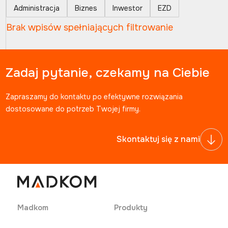
Administracja
Biznes
Inwestor
EZD
Brak wpisów spełniających filtrowanie
Zadaj pytanie, czekamy na Ciebie
Zapraszamy do kontaktu po efektywne rozwiązania
dostosowane do potrzeb Twojej firmy.
Skontaktuj się z nami
Madkom
Produkty