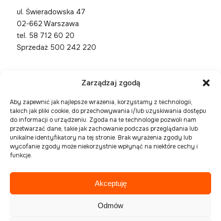
ul. Świeradowska 47
02-662 Warszawa
tel.
58 712 60 20
Sprzedaż 500 242 220
Zarządzaj zgodą
Aby zapewnić jak najlepsze wrażenia, korzystamy z technologii,
takich jak pliki cookie, do przechowywania i/lub uzyskiwania dostępu
do informacji o urządzeniu. Zgoda na te technologie pozwoli nam
przetwarzać dane, takie jak zachowanie podczas przeglądania lub
unikalne identyfikatory na tej stronie. Brak wyrażenia zgody lub
wycofanie zgody może niekorzystnie wpłynąć na niektóre cechy i
funkcje.
Akceptuję
Spółka zarejestrowana w Sądzie Rejonowym Gdańsk
Północ, VIII Wydział Gospodarczy Krajowego
Odmów
Rejestru Sądowego pod numerem KRS 0000394954,
NIP 586-227-27-56 , REGON 221508925