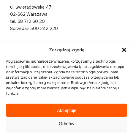
ul. Świeradowska 47
02-662 Warszawa
tel.
58 712 60 20
Sprzedaż 500 242 220
Zarządzaj zgodą
Aby zapewnić jak najlepsze wrażenia, korzystamy z technologii,
takich jak pliki cookie, do przechowywania i/lub uzyskiwania dostępu
do informacji o urządzeniu. Zgoda na te technologie pozwoli nam
przetwarzać dane, takie jak zachowanie podczas przeglądania lub
unikalne identyfikatory na tej stronie. Brak wyrażenia zgody lub
wycofanie zgody może niekorzystnie wpłynąć na niektóre cechy i
funkcje.
Akceptuję
Spółka zarejestrowana w Sądzie Rejonowym Gdańsk
Północ, VIII Wydział Gospodarczy Krajowego
Odmów
Rejestru Sądowego pod numerem KRS 0000394954,
NIP 586-227-27-56 , REGON 221508925