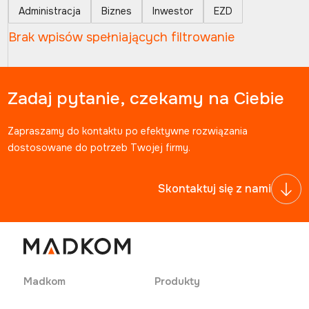
Administracja
Biznes
Inwestor
EZD
Brak wpisów spełniających filtrowanie
Zadaj pytanie, czekamy na Ciebie
Zapraszamy do kontaktu po efektywne rozwiązania
dostosowane do potrzeb Twojej firmy.
Skontaktuj się z nami
Madkom
Produkty