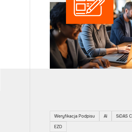
Weryfikacja Podpisu
AI
SiDAS C
EZD