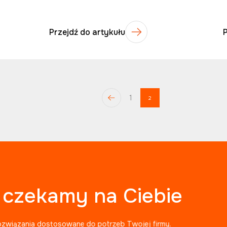
Przejdź do artykułu
1
2
, czekamy na Ciebie
ozwiązania dostosowane do potrzeb Twojej firmy.