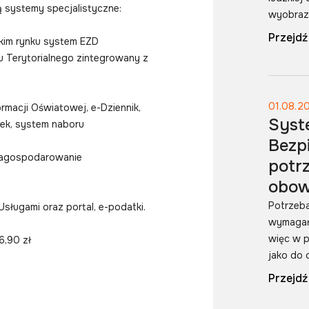
 systemy specjalistyczne:
wyobrazi
Przejdź
kim rynku system EZD
 Terytorialnego zintegrowany z
01.08.2
ormacji Oświatowej, e-Dziennik,
Syst
ek, system naboru
Bezp
 zagospodarowanie
potr
obow
Potrzeba
Usługami oraz portal, e-podatki.
wymagań
więc w p
6,90 zł
jako do 
Przejdź