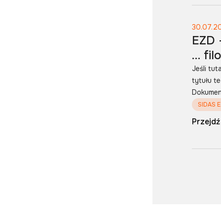
30.07.2
EZD 
… fil
Jeśli tut
tytułu t
Dokument
SIDAS 
Przejdź