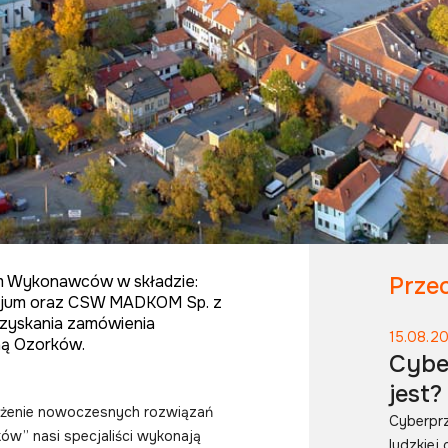
um Wykonawców w składzie:
Przec
jum oraz CSW MADKOM Sp. z
uzyskania zamówienia
15.08.2
ną Ozorków.
Cybe
jest?
rożenie nowoczesnych rozwiązań
Cyberprz
ów” nasi specjaliści wykonają
ludzkiej 