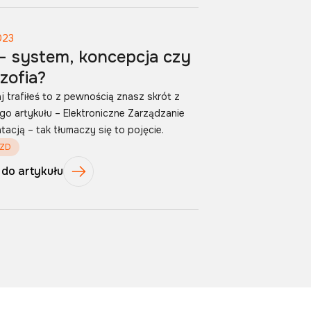
023
– system, koncepcja czy
ozofia?
aj trafiłeś to z pewnością znasz skrót z
ego artykułu – Elektroniczne Zarządzanie
acją – tak tłumaczy się to pojęcie.
EZD
 do artykułu