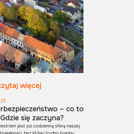
zytaj więcej
023
rbezpieczeństwo – co to
 Gdzie się zaczyna?
estrzeń jest już codzienną sferą naszej
działalności, bez której trudno byłoby