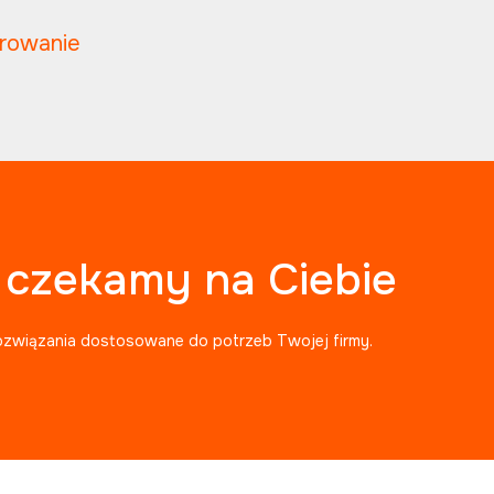
trowanie
, czekamy na Ciebie
ozwiązania dostosowane do potrzeb Twojej firmy.