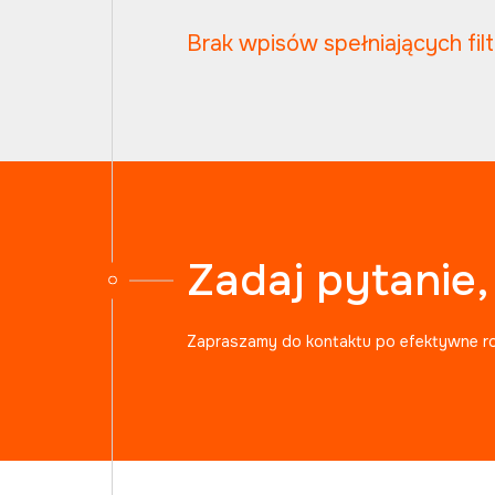
Brak wpisów spełniających fil
Zadaj pytanie
Zapraszamy do kontaktu po efektywne r