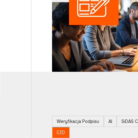
Weryfikacja Podpisu
AI
SiDAS C
EZD